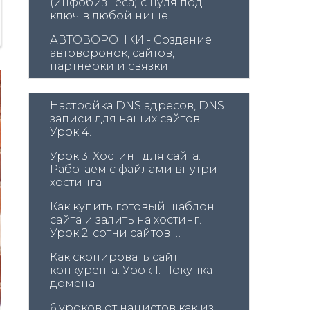
(инфобизнеса) с нуля под 
ключ в любой нише
АВТОВОРОНКИ - Создание 
автоворонок, сайтов, 
партнерки и связки
Настройка DNS адресов, DNS 
записи для наших сайтов. 
Урок 4.
Урок 3. Хостинг для сайта. 
Работаем с файлами внутри 
хостинга
Как купить готовый шаблон 
сайта и залить на хостинг. 
Урок 2. сотни сайтов 
конкурентов
Как скопировать сайт 
конкурента. Урок 1. Покупка 
домена
6 уроков от нацистов как из 