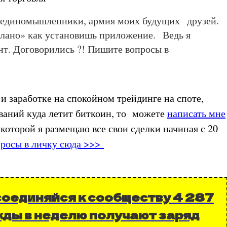
ы единомышленники, армия моих будущих друзей.
лано» как установишь приложение. Ведь я
нт. Договорились ?! Пишите вопросы в
и заработке на спокойном трейдинге на споте,
ваний куда летит биткоин, то можете
написать мне
 которой я размещаю все свои сделки начиная с 20
просы в личку сюда >>>
соединяйся к сообществу 4 287
жды в неделю получают заряд