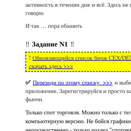
активность в течении дня и всё. Здесь не
говорю
И так … пора ебашить
Задание N1
‼️
‼️
!
Обновляющейся список бирж CEХ/DEX!
скачать здесь >>>
✅
Переходи по этому списку >>>
и выбе
приложение. Зарегистрируйся и просто н
фьючи.
Только спот торговля. Можно только с те
компьютерную версию. Не бойся графиков
непосредственно - только раздел "спотова