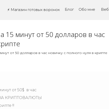
Блог
Обо мне 
Веб
⚡ Магазин готовых воронок
за 15 минут от 50 долларов в час
крипте
 минут от 50 долларов в час новичку с полного нуля в крипте
минут от 50$ в час
АЖА КРИПТОВАЛЮТЫ
ипте ‼️