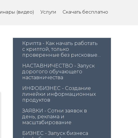
инары (видео)
Услуги
Скачать бесплатно
Крипта - Как начать работать 
с криптой, только 
проверенные без рисковые 
методы.
НАСТАВНИЧЕСТВО - Запуск 
дорогого обучающего 
наставничества
ИНФОБИЗНЕС - Создание 
линейки информационных 
продуктов
ЗАЯВКИ - Сотни заявок в 
день, реклама и 
масштабирование
БИЗНЕС - Запуск бизнеса 