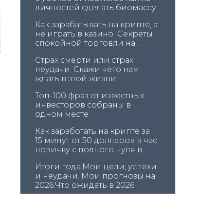
личностей сделать биомассу
Как зарабатывать на крипте, а 
не играть в казино  Секреты 
спокойной торговли на 
крипте
Страх смерти или страх 
неудачи. Скажи чего нам 
ждать в этой жизни
Топ-100 фраз от известных 
инвесторов собраны в 
одном месте
Как заработать на крипте за 
15 минут от 50 долларов в час 
новичку с полного нуля в 
крипте
Итоги года.Мои цели, успехи 
и неудачи. Мои прогнозы на 
2026.Что ожидать в 2026