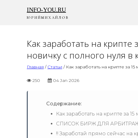
INFO-
YOU.RU
Ю Р И Й М И Х А Й Л О В
Как заработать на крипте 
новичку с полного нуля в 
Главная
/
Статьи
/ Как заработать на крипте за 15
250
04 Jan 2026
Содержание:
Как заработать на крипте за 15 
СПИСОК БИРЖ ДЛЯ АРБИТР
‼️ Заработай прямо сейчас на кр